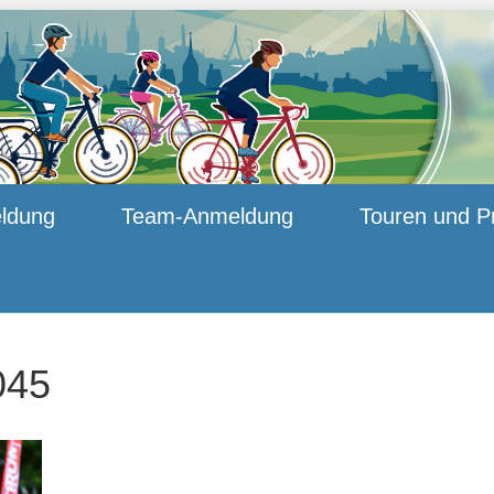
ldung
Team-Anmeldung
Touren und P
045