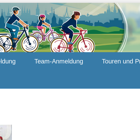
ldung
Team-Anmeldung
Touren und P