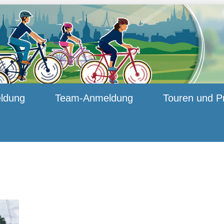
ldung
Team-Anmeldung
Touren und P