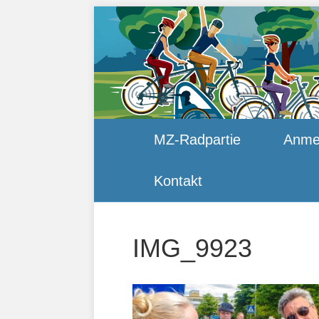
MZ-Radpartie
Anme
Kontakt
IMG_9923