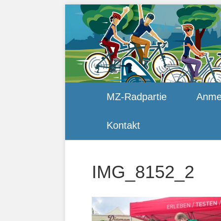
MZ-Radpartie
Anme
Kontakt
IMG_8152_2