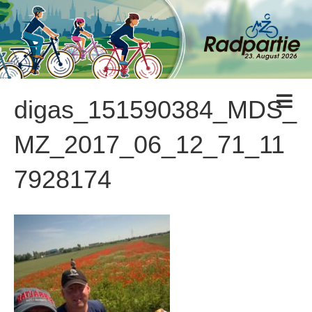
N
digas_151590384_MDS_
a
v
i
MZ_2017_06_12_71_11
g
a
7928174
t
i
o
n