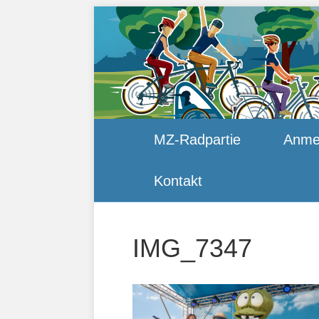
MZ-Radpartie
Anme
Kontakt
IMG_7347