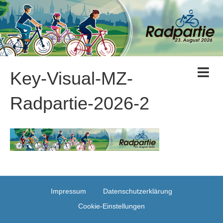
N
Key-Visual-MZ-
a
v
i
Radpartie-2026-2
g
a
t
i
o
n
Impressum
Datenschutzerklärung
Cookie-Einstellungen